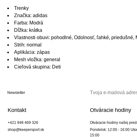
Trenky
Značka: adidas
Farba: Modrá
Dĺžka: krátka
Vlastnosti obuvi: pohodlné, Odolnosť, ľahké, priedušn
Strih: normal
Aplikácia: zápas
Mesh vložka: general
Cieľová skupina: Deti
Newsletter
Kontakt
Otváracie hodiny
+421 948 469 326
Otváracie hodiny našej pred
shop@keepersport.sk
Pondelok: 12:00 - 16:00 Utor
15:00