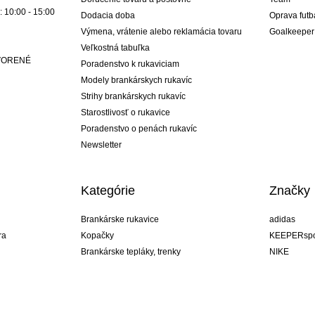
: 10:00 - 15:00
Dodacia doba
Oprava futb
Výmena, vrátenie alebo reklamácia tovaru
Goalkeeper
Veľkostná tabuľka
ATVORENÉ
Poradenstvo k rukaviciam
Modely brankárskych rukavíc
Strihy brankárskych rukavíc
Starostlivosť o rukavice
Poradenstvo o penách rukavíc
Newsletter
Kategórie
Značky
Brankárske rukavice
adidas
ra
Kopačky
KEEPERspo
Brankárske tepláky, trenky
NIKE
Brankárske dresy
Puma
ukavíc
Brankárske spodky
REUSCH
Sells Goal