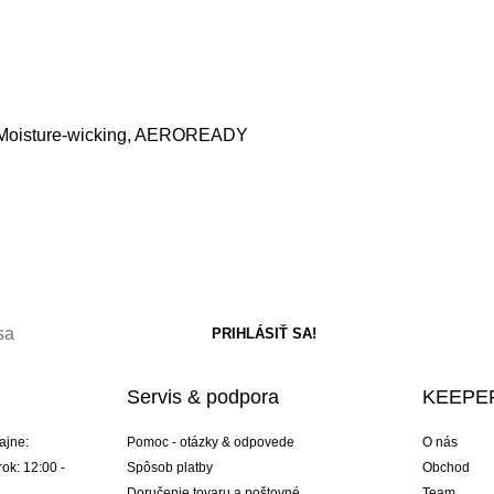
é, Moisture-wicking, AEROREADY
Servis & podpora
KEEPER
ajne:
Pomoc - otázky & odpovede
O nás
ok: 12:00 -
Spôsob platby
Obchod
Doručenie tovaru a poštovné
Team