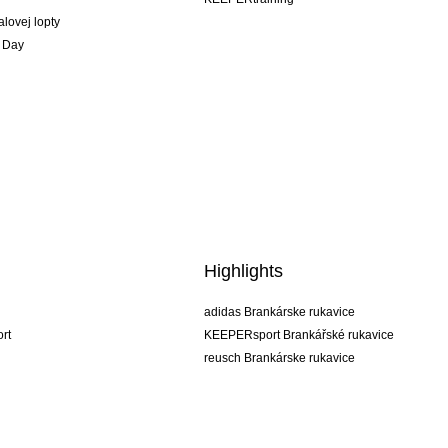
alovej lopty
 Day
Highlights
adidas Brankárske rukavice
rt
KEEPERsport Brankářské rukavice
reusch Brankárske rukavice
uhlsport Brankárske rukavice
rehab Brankárske rukavice
keeper
NIKE Brankářské rukavice