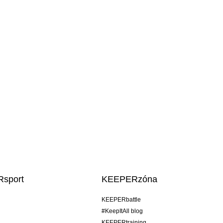
sport
KEEPERzóna
KEEPERbattle
#KeepItAll blog
KEEPERtraining