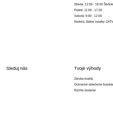
Streda: 12:00 - 18:00 Štvrtok
Piatok: 11:00 - 17:00
Sobota: 9:00 - 12:00
Nedeľa, štátne sviatky: Z
Sleduj nás
Tvoje výhody
Záruka kvality
Ochranné oblečenie branká
Rýchle dodanie
Potlač
Exkluzívne špeciálne typy r
Akciové balíky