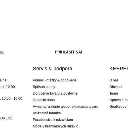
Servis & podpora
KEEPER
ajne:
Pomoc - otázky & odpovede
O nás
ok: 12:00 -
Spôsob platby
Obchod
Doručenie tovaru a poštovné
Team
: 10:00 - 15:00
Dodacia doba
Oprava futb
Výmena, vrátenie alebo reklamácia tovaru
Goalkeeper
Veľkostná tabuľka
ATVORENÉ
Poradenstvo k rukaviciam
Modely brankárskych rukavíc