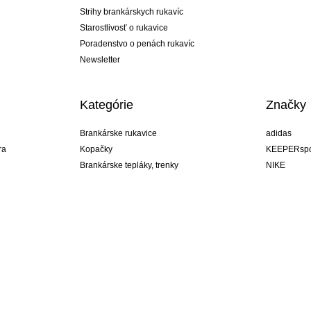
Strihy brankárskych rukavíc
Starostlivosť o rukavice
Poradenstvo o penách rukavíc
Newsletter
Kategórie
Značky
Brankárske rukavice
adidas
ra
Kopačky
KEEPERspo
Brankárske tepláky, trenky
NIKE
Brankárske dresy
Puma
ukavíc
Brankárske spodky
REUSCH
Sells Goal
uhlsport
Elite Sport
rehab
Slovakia
ý štýl!