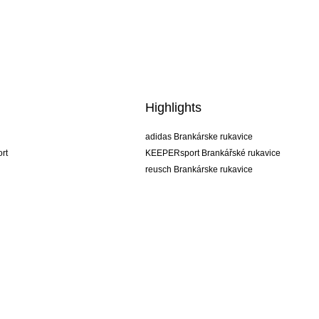
Highlights
adidas Brankárske rukavice
rt
KEEPERsport Brankářské rukavice
reusch Brankárske rukavice
uhlsport Brankárske rukavice
rehab Brankárske rukavice
keeper
NIKE Brankářské rukavice
PUMA Brankářské rukavice
SELLS Brankářské rukavice
Obchodné podmienky
Firemné údaje