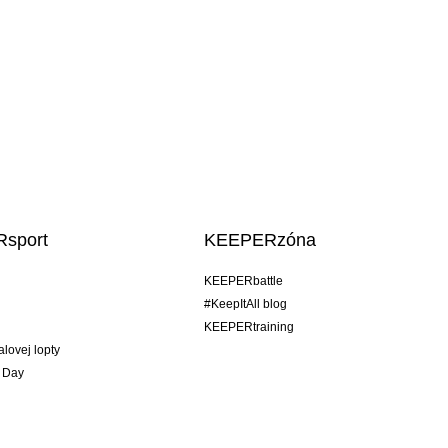
sport
KEEPERzóna
KEEPERbattle
#KeepItAll blog
KEEPERtraining
alovej lopty
 Day