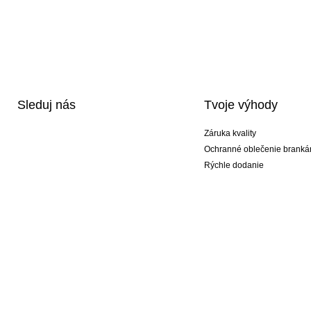
Sleduj nás
Tvoje výhody
Záruka kvality
Ochranné oblečenie branká
Rýchle dodanie
Potlač
Exkluzívne špeciálne typy r
Akciové balíky
© 2026 Peter Paluch KEEPERsport #KeepItAll. To nie je len náš obchod, to je životn