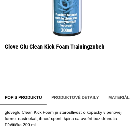
Glove Glu Clean Kick Foam Trainingzubeh
POPIS PRODUKTU
PRODUKTOVÉ DETAILY
MATERIÁL
gloveglu Clean Kick Foam je starostlivosť o kopačky v penovej
forme: nastriekať, ihneď spení, špina sa uvoľní bez drhnutia.
Fľaštička 200 ml.