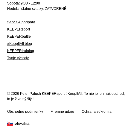
Sobota: 9:00 - 12:00
Nedeľa, štátne sviatky: ZATVORENÉ
Servis & podpora
KEEPERsport
KEEPERbattle
#KeepItAll blog
KEEPERtraining
Tvoje výhody
© 2026 Peter Paluch KEEPERsport #KeepItAll. To nie je len náš obchod,
to je životný štýl!
Obchodné podmienky
Firemné údaje
Ochrana súkromia
Slovakia