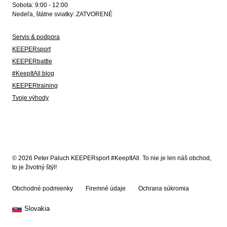
Sobota: 9:00 - 12:00
Nedeľa, štátne sviatky: ZATVORENÉ
Servis & podpora
KEEPERsport
KEEPERbattle
#KeepItAll blog
KEEPERtraining
Tvoje výhody
© 2026 Peter Paluch KEEPERsport #KeepItAll. To nie je len náš obchod,
to je životný štýl!
Obchodné podmienky
Firemné údaje
Ochrana súkromia
Slovakia