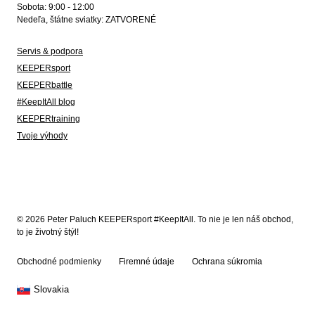
Sobota: 9:00 - 12:00
Nedeľa, štátne sviatky: ZATVORENÉ
Servis & podpora
KEEPERsport
KEEPERbattle
#KeepItAll blog
KEEPERtraining
Tvoje výhody
© 2026 Peter Paluch KEEPERsport #KeepItAll. To nie je len náš obchod,
to je životný štýl!
Obchodné podmienky
Firemné údaje
Ochrana súkromia
Slovakia