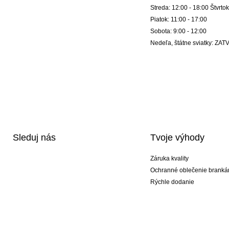
Streda: 12:00 - 18:00 Štvrtok
Piatok: 11:00 - 17:00
Sobota: 9:00 - 12:00
Nedeľa, štátne sviatky: Z
Sleduj nás
Tvoje výhody
Záruka kvality
Ochranné oblečenie branká
Rýchle dodanie
Potlač
Exkluzívne špeciálne typy r
Akciové balíky