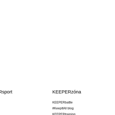
sport
KEEPERzóna
KEEPERbattle
#KeepItAll blog
KEEPERtraining