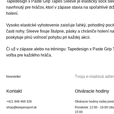
Tapedesign x Paste Grip Tapes Sleeve je elastický sock sle
navrhnutý pre hráčov, ktorí v zápase stavia na spoľahlivé dr
holení.
Vysoko elastické vyhotovenie zaisťuje ľahký, pohodlný poci
časti nohy. Sleeve fixuje štulpne, pásky a chrániče holení
poskytuje plnú voľnosť pohybu pri každej akcii.
Či už v zápase alebo na tréningu: Tapedesign x Paste Grip 
voľba pre každého hráča.
Newsletter
Kontakt
Otváracie hodiny
+421 948 469 326
Otváracie hodiny našej pred
shop@keepersport.sk
Pondelok: 12:00 - 16:00 Utor
15:00