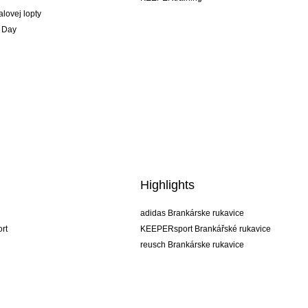
alovej lopty
 Day
Highlights
adidas Brankárske rukavice
rt
KEEPERsport Brankářské rukavice
reusch Brankárske rukavice
uhlsport Brankárske rukavice
rehab Brankárske rukavice
keeper
NIKE Brankářské rukavice