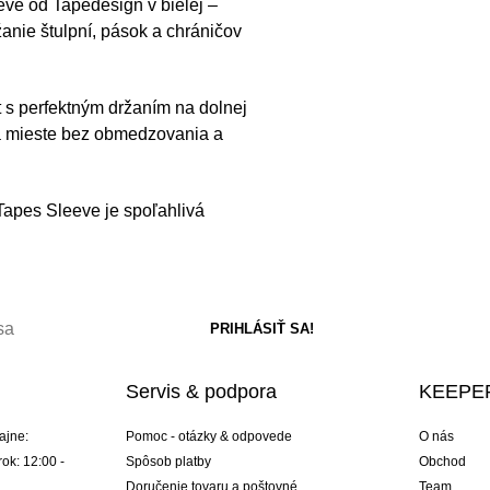
eve od Tapedesign v bielej –
žanie štulpní, pások a chráničov
t s perfektným držaním na dolnej
 na mieste bez obmedzovania a
Tapes Sleeve je spoľahlivá
Servis & podpora
KEEPER
ajne:
Pomoc - otázky & odpovede
O nás
ok: 12:00 -
Spôsob platby
Obchod
Doručenie tovaru a poštovné
Team