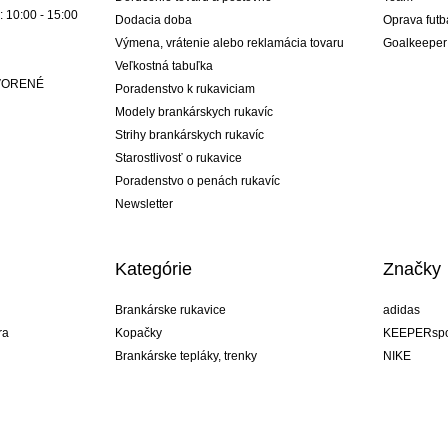
: 10:00 - 15:00
Dodacia doba
Oprava futb
Výmena, vrátenie alebo reklamácia tovaru
Goalkeeper
Veľkostná tabuľka
ATVORENÉ
Poradenstvo k rukaviciam
Modely brankárskych rukavíc
Strihy brankárskych rukavíc
Starostlivosť o rukavice
Poradenstvo o penách rukavíc
Newsletter
Kategórie
Značky
Brankárske rukavice
adidas
ra
Kopačky
KEEPERspo
Brankárske tepláky, trenky
NIKE
Brankárske dresy
Puma
ukavíc
Brankárske spodky
REUSCH
Sells Goal