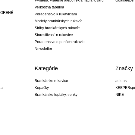
Výmena, vrátenie alebo reklamácia tovaru
Goalkeeper
Veľkostná tabuľka
ATVORENÉ
Poradenstvo k rukaviciam
Modely brankárskych rukavíc
Strihy brankárskych rukavíc
Starostlivosť o rukavice
Poradenstvo o penách rukavíc
Newsletter
Kategórie
Značky
Brankárske rukavice
adidas
ra
Kopačky
KEEPERspo
Brankárske tepláky, trenky
NIKE
Brankárske dresy
Puma
ukavíc
Brankárske spodky
REUSCH
Sells Goal
uhlsport
Elite Sport