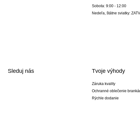
Sobota: 9:00 - 12:00
Nedeľa, štátne sviatky: Z
Sleduj nás
Tvoje výhody
Záruka kvality
Ochranné oblečenie branká
Rýchle dodanie
Potlač
Exkluzívne špeciálne typy r
Akciové balíky