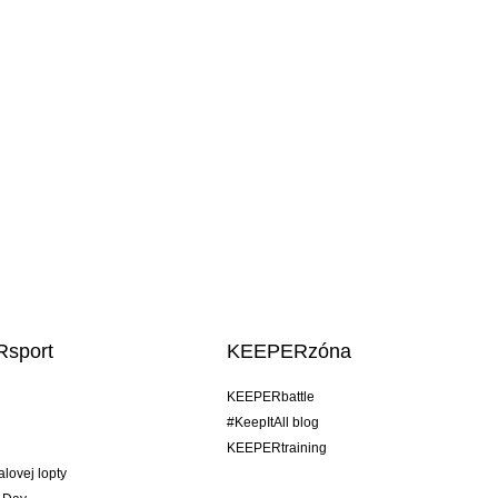
sport
KEEPERzóna
KEEPERbattle
#KeepItAll blog
KEEPERtraining
alovej lopty