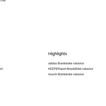
 Day
Highlights
adidas Brankárske rukavice
rt
KEEPERsport Brankářské rukavice
reusch Brankárske rukavice
uhlsport Brankárske rukavice
rehab Brankárske rukavice
keeper
NIKE Brankářské rukavice
PUMA Brankářské rukavice
SELLS Brankářské rukavice