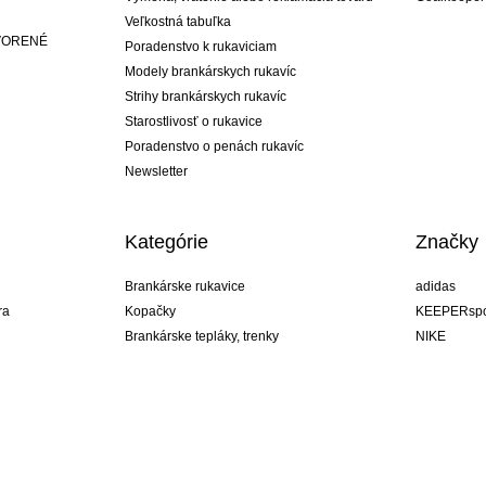
Veľkostná tabuľka
ATVORENÉ
Poradenstvo k rukaviciam
Modely brankárskych rukavíc
Strihy brankárskych rukavíc
Starostlivosť o rukavice
Poradenstvo o penách rukavíc
Newsletter
Kategórie
Značky
Brankárske rukavice
adidas
ra
Kopačky
KEEPERspo
Brankárske tepláky, trenky
NIKE
Brankárske dresy
Puma
ukavíc
Brankárske spodky
REUSCH
Sells Goal
uhlsport
Elite Sport