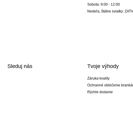
Sobota: 9:00 - 12:00
Nedeľa, štátne sviatky: Z
Sleduj nás
Tvoje výhody
Záruka kvality
Ochranné oblečenie branká
Rýchle dodanie
Potlač
Exkluzívne špeciálne typy r
Akciové balíky