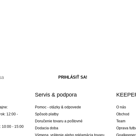
Servis & podpora
KEEPER
ajne:
Pomoc - otázky & odpovede
O nás
ok: 12:00 -
Spôsob platby
Obchod
Doručenie tovaru a poštovné
Team
: 10:00 - 15:00
Dodacia doba
Oprava futb
Výmena, vrátenie alebo reklamácia tovaru
Goalkeeper