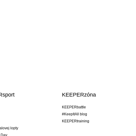
sport
KEEPERzóna
KEEPERbattle
#KeepItAll blog
KEEPERtraining
alovej lopty
 Day