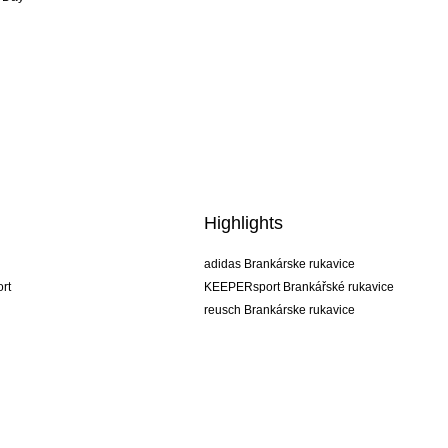
Highlights
adidas Brankárske rukavice
rt
KEEPERsport Brankářské rukavice
reusch Brankárske rukavice
uhlsport Brankárske rukavice
rehab Brankárske rukavice
keeper
NIKE Brankářské rukavice
PUMA Brankářské rukavice
SELLS Brankářské rukavice