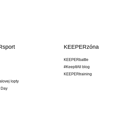
sport
KEEPERzóna
KEEPERbattle
#KeepItAll blog
KEEPERtraining
alovej lopty
 Day