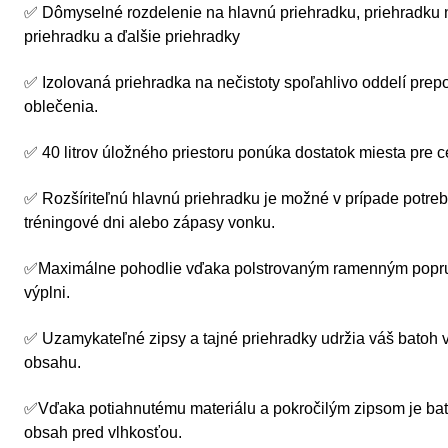
✅ Dômyselné rozdelenie na hlavnú priehradku, priehradku 
priehradku a ďalšie priehradky
✅ Izolovaná priehradka na nečistoty spoľahlivo oddelí prep
oblečenia.
✅ 40 litrov úložného priestoru ponúka dostatok miesta pre c
✅ Rozšíriteľnú hlavnú priehradku je možné v prípade potreb
tréningové dni alebo zápasy vonku.
✅Maximálne pohodlie vďaka polstrovaným ramenným popru
výplni.
✅ Uzamykateľné zipsy a tajné priehradky udržia váš batoh 
obsahu.
✅Vďaka potiahnutému materiálu a pokročilým zipsom je bat
obsah pred vlhkosťou.