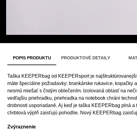
POPIS PRODUKTU
PRODUKTOVÉ DETAILY
MAT
Taška KEEPERbag od KEEPERsport je najštruktúrovanejšia
máte špeciálne požiadavky: brankárske rukavice, kopačky a 
nesmú miešať s čistým oblečením. Izolovaná oblasť na neči
vedľajšiu priehradku, priehradka na notebook chráni technol
drobnosti usporiadané. Aj keď je taška KEEPERbag plná a 
chrbtová výplň zaisťujú pohodlie. Nový KEEPERbag zaisťuj
Zvýraznenie