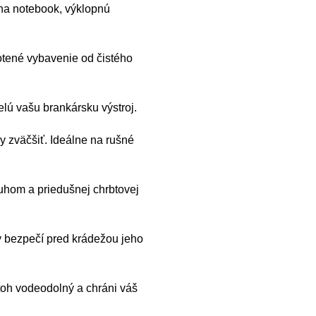
na notebook, výklopnú
otené vybavenie od čistého
elú vašu brankársku výstroj.
y zväčšiť. Ideálne na rušné
hom a priedušnej chrbtovej
v bezpečí pred krádežou jeho
oh vodeodolný a chráni váš