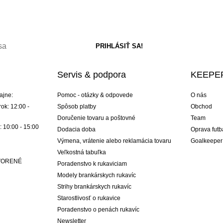
Servis & podpora
KEEPER
ajne:
Pomoc - otázky & odpovede
O nás
ok: 12:00 -
Spôsob platby
Obchod
Doručenie tovaru a poštovné
Team
: 10:00 - 15:00
Dodacia doba
Oprava futb
Výmena, vrátenie alebo reklamácia tovaru
Goalkeeper
Veľkostná tabuľka
ATVORENÉ
Poradenstvo k rukaviciam
Modely brankárskych rukavíc
Strihy brankárskych rukavíc
Starostlivosť o rukavice
Poradenstvo o penách rukavíc
Newsletter