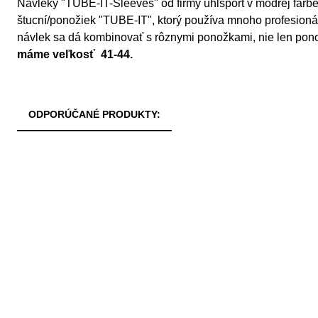
Návleky "TUBE-IT-Sleeves" od firmy uhlsport v modrej far
štucní/ponožiek "TUBE-IT", ktorý používa mnoho profesionáln
návlek sa dá kombinovať s rôznymi ponožkami, nie len po
máme veľkosť 41-44.
ODPORÚČANÉ PRODUKTY: