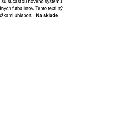
be sú súčasťou nového systému
ych futbalistov. Tento textilný
nožkami uhlsport.
Na sklade