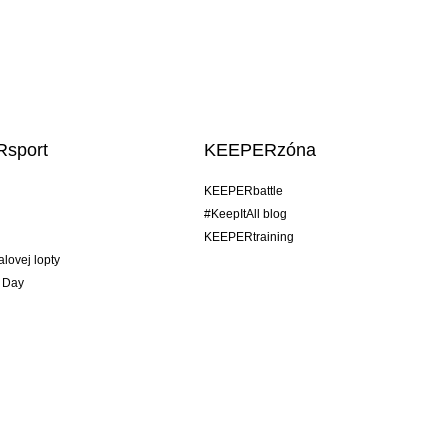
sport
KEEPERzóna
KEEPERbattle
#KeepItAll blog
KEEPERtraining
alovej lopty
 Day