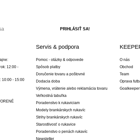
Servis & podpora
KEEPER
ajne:
Pomoc - otázky & odpovede
O nás
ok: 12:00 -
Spôsob platby
Obchod
Doručenie tovaru a poštovné
Team
: 10:00 - 15:00
Dodacia doba
Oprava futb
Výmena, vrátenie alebo reklamácia tovaru
Goalkeeper
Veľkostná tabuľka
ATVORENÉ
Poradenstvo k rukaviciam
Modely brankárskych rukavíc
Strihy brankárskych rukavíc
Starostlivosť o rukavice
Poradenstvo o penách rukavíc
Newsletter