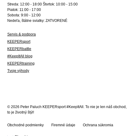
Streda: 12:00 - 18:00 Štvrtok: 10:00 - 15:00
Piatok: 11:00 - 17:00
Sobota: 9:00 - 12:00
Nedeľa, štátne sviatky: ZATVORENÉ
Servis & podpora
KEEPERsport
KEEPERbattle
#KeepItAll blog
KEEPERtraining
Tvoje výhody
© 2026 Peter Paluch KEEPERsport #KeepItAll. To nie je len náš obchod,
to je životný štýl!
Obchodné podmienky
Firemné údaje
Ochrana súkromia