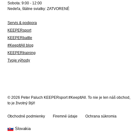
Sobota: 9:00 - 12:00
Nedeľa, štátne sviatky: ZATVORENÉ
Servis & podpora
KEEPERsport
KEEPERbattle
#KeepItAll blog
KEEPERtraining
Tvoje výhody
© 2026 Peter Paluch KEEPERsport #KeepItAll. To nie je len náš obchod,
to je životný štýl!
Obchodné podmienky
Firemné údaje
Ochrana súkromia
Slovakia