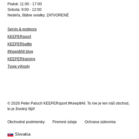
Piatok: 11:00 - 17:00
Sobota: 9:00 - 12:00
Nedeľa, štátne sviatky: ZATVORENÉ
Servis & podpora
KEEPERsport
KEEPERbattle
#KeepItAll blog
KEEPERtraining
Tvoje výhody
© 2026 Peter Paluch KEEPERsport #KeepItAll. To nie je len náš obchod,
to je životný štýl!
Obchodné podmienky
Firemné údaje
Ochrana súkromia
Slovakia