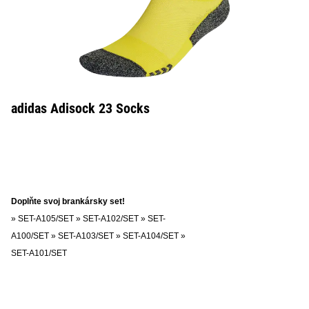
adidas Adisock 23 Socks
Doplňte svoj brankársky set!
»
SET-A105/SET
»
SET-A102/SET
»
SET-
A100/SET
»
SET-A103/SET
»
SET-A104/SET
»
SET-A101/SET