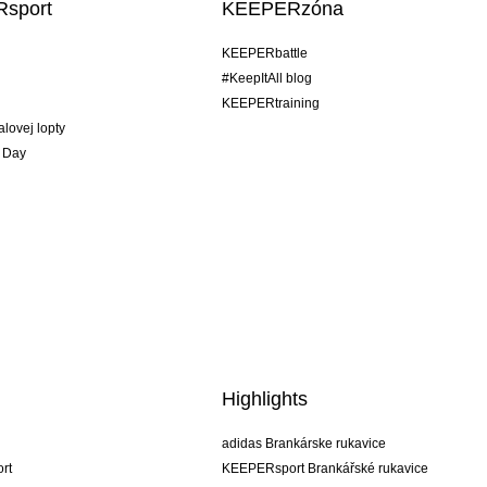
sport
KEEPERzóna
KEEPERbattle
#KeepItAll blog
KEEPERtraining
alovej lopty
 Day
Highlights
adidas Brankárske rukavice
rt
KEEPERsport Brankářské rukavice