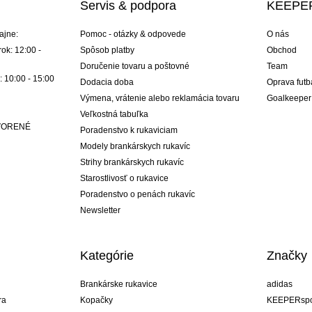
Servis & podpora
KEEPER
ajne:
Pomoc - otázky & odpovede
O nás
ok: 12:00 -
Spôsob platby
Obchod
Doručenie tovaru a poštovné
Team
: 10:00 - 15:00
Dodacia doba
Oprava futb
Výmena, vrátenie alebo reklamácia tovaru
Goalkeeper
Veľkostná tabuľka
ATVORENÉ
Poradenstvo k rukaviciam
Modely brankárskych rukavíc
Strihy brankárskych rukavíc
Starostlivosť o rukavice
Poradenstvo o penách rukavíc
Newsletter
Kategórie
Značky
Brankárske rukavice
adidas
ra
Kopačky
KEEPERspo