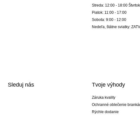
Streda: 12:00 - 18:00 Štvrtok
Piatok: 11:00 - 17:00
Sobota: 9:00 - 12:00
Nedeľa, štátne sviatky: Z
Sleduj nás
Tvoje výhody
Záruka kvality
Ochranné oblečenie branká
Rýchle dodanie
Potlač
Exkluzívne špeciálne typy r
Akciové balíky