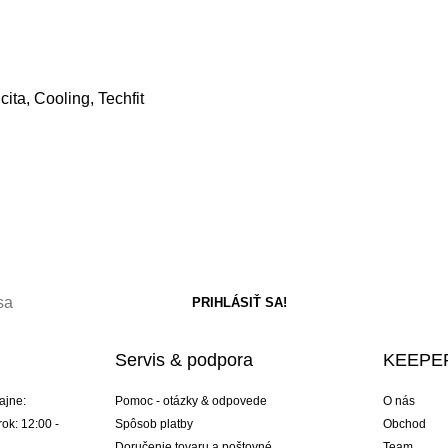
cita, Cooling, Techfit
Servis & podpora
KEEPER
ajne:
Pomoc - otázky & odpovede
O nás
ok: 12:00 -
Spôsob platby
Obchod
Doručenie tovaru a poštovné
Team