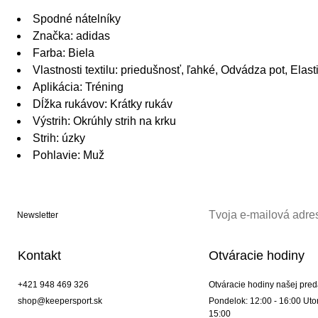
Spodné nátelníky
Značka: adidas
Farba: Biela
Vlastnosti textilu: priedušnosť, ľahké, Odvádza pot, Elasti
Aplikácia: Tréning
Dĺžka rukávov: Krátky rukáv
Výstrih: Okrúhly strih na krku
Strih: úzky
Pohlavie: Muž
Newsletter
Kontakt
Otváracie hodiny
+421 948 469 326
Otváracie hodiny našej pred
shop@keepersport.sk
Pondelok: 12:00 - 16:00 Utor
15:00