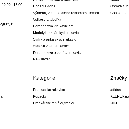
: 10:00 - 15:00
Dodacia doba
Oprava futb
Výmena, vrátenie alebo reklamácia tovaru
Goalkeeper
Veľkostná tabuľka
ATVORENÉ
Poradenstvo k rukaviciam
Modely brankárskych rukavíc
Strihy brankárskych rukavíc
Starostlivosť o rukavice
Poradenstvo o penách rukavíc
Newsletter
Kategórie
Značky
Brankárske rukavice
adidas
ra
Kopačky
KEEPERspo
Brankárske tepláky, trenky
NIKE
Brankárske dresy
Puma
ukavíc
Brankárske spodky
REUSCH
Sells Goal