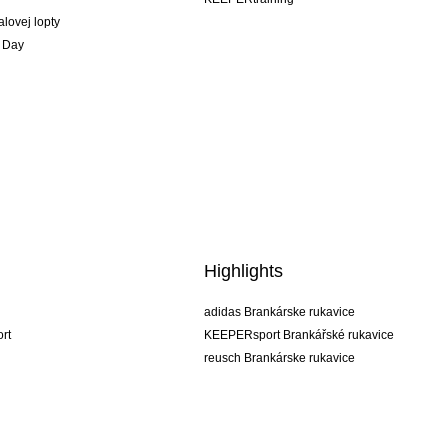
alovej lopty
 Day
Highlights
adidas Brankárske rukavice
rt
KEEPERsport Brankářské rukavice
reusch Brankárske rukavice
uhlsport Brankárske rukavice
rehab Brankárske rukavice
keeper
NIKE Brankářské rukavice