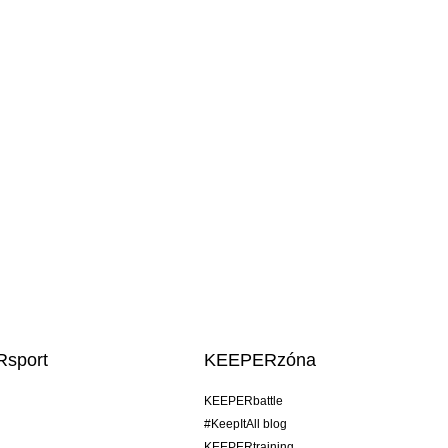
sport
KEEPERzóna
KEEPERbattle
#KeepItAll blog
KEEPERtraining