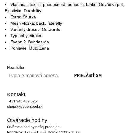
Vlastnosti textilu: priedušnosť, pohodlie, ľahké, Odvádza pot,
Elasticita, Durability
Extra: Šnúrka
Mesh vložka: back, laterally
Varianty dresov: Outwards
Typ nohy: široká
Event: 2. Bundesliga
Pohlavie: Muž, Žena
Newsletter
Kontakt
+421 948 469 326
shop@keepersport.sk
Otváracie hodiny
Otváracie hodiny našej predajne:
Pondelok: 12:00 - 16:00 Utorok: 12:00 - 15:00