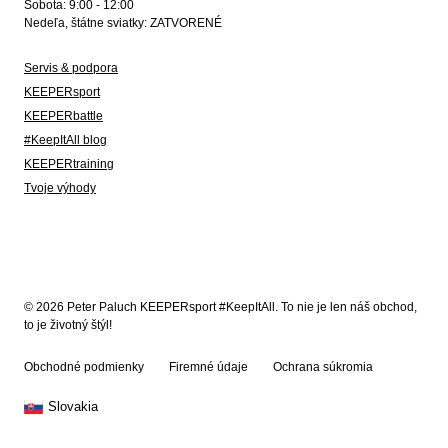
Sobota: 9:00 - 12:00
Nedeľa, štátne sviatky: ZATVORENÉ
Servis & podpora
KEEPERsport
KEEPERbattle
#KeepItAll blog
KEEPERtraining
Tvoje výhody
© 2026 Peter Paluch KEEPERsport #KeepItAll. To nie je len náš obchod,
to je životný štýl!
Obchodné podmienky
Firemné údaje
Ochrana súkromia
Slovakia