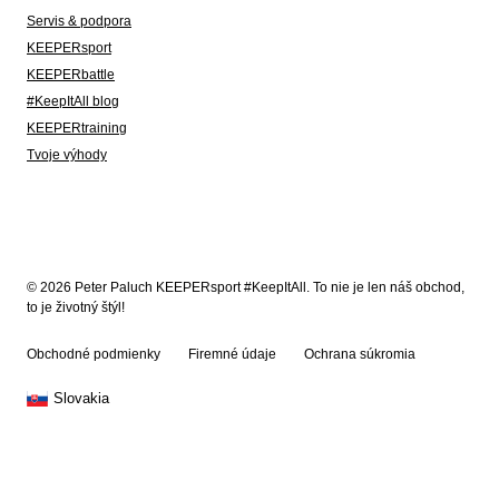
Servis & podpora
KEEPERsport
KEEPERbattle
#KeepItAll blog
KEEPERtraining
Tvoje výhody
© 2026 Peter Paluch KEEPERsport #KeepItAll. To nie je len náš obchod,
to je životný štýl!
Obchodné podmienky
Firemné údaje
Ochrana súkromia
Slovakia