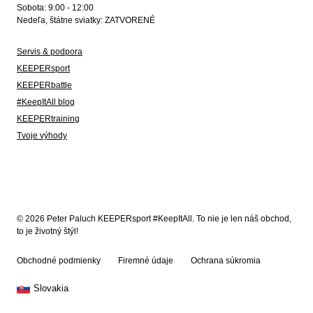
Sobota: 9:00 - 12:00
Nedeľa, štátne sviatky: ZATVORENÉ
Servis & podpora
KEEPERsport
KEEPERbattle
#KeepItAll blog
KEEPERtraining
Tvoje výhody
© 2026 Peter Paluch KEEPERsport #KeepItAll. To nie je len náš obchod,
to je životný štýl!
Obchodné podmienky
Firemné údaje
Ochrana súkromia
Slovakia