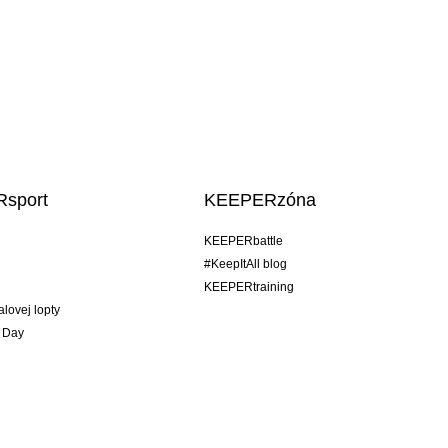
sport
KEEPERzóna
KEEPERbattle
#KeepItAll blog
KEEPERtraining
alovej lopty
 Day