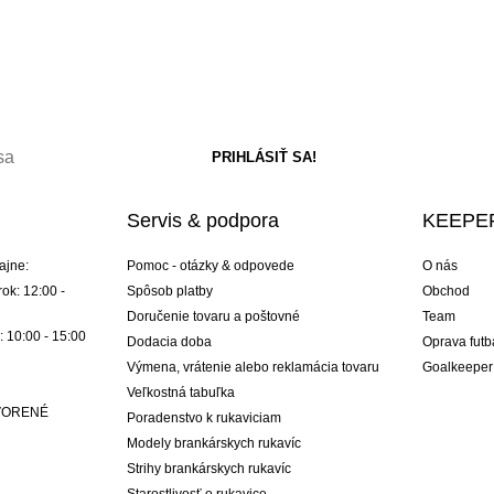
Servis & podpora
KEEPER
ajne:
Pomoc - otázky & odpovede
O nás
ok: 12:00 -
Spôsob platby
Obchod
Doručenie tovaru a poštovné
Team
: 10:00 - 15:00
Dodacia doba
Oprava futb
Výmena, vrátenie alebo reklamácia tovaru
Goalkeeper
Veľkostná tabuľka
ATVORENÉ
Poradenstvo k rukaviciam
Modely brankárskych rukavíc
Strihy brankárskych rukavíc
Starostlivosť o rukavice