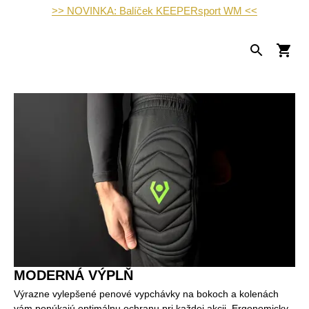
>> NOVINKA: Balíček KEEPERsport WM <<
MODERNÁ VÝPLŇ
Výrazne vylepšené penové vypchávky na bokoch a kolenách
vám ponúkajú optimálnu ochranu pri každej akcii. Ergonomicky