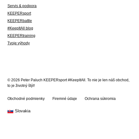
Servis & podpora
KEEPERsport
KEEPERbattle
#KeepItAll blog
KEEPERtraining
Tvoje výhody
© 2026 Peter Paluch KEEPERsport #KeepItAll. To nie je len náš obchod,
to je životný štýl!
Obchodné podmienky
Firemné údaje
Ochrana súkromia
Slovakia