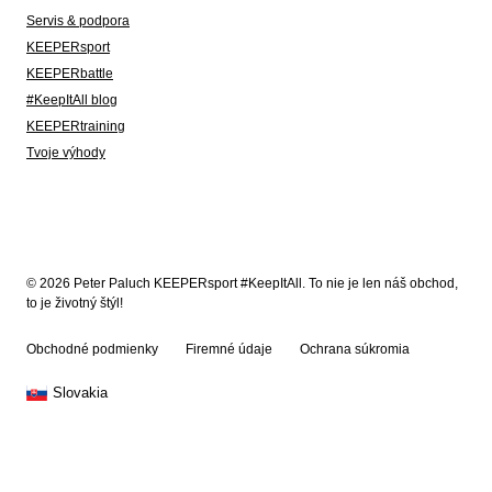
Servis & podpora
KEEPERsport
KEEPERbattle
#KeepItAll blog
KEEPERtraining
Tvoje výhody
© 2026 Peter Paluch KEEPERsport #KeepItAll. To nie je len náš obchod,
to je životný štýl!
Obchodné podmienky
Firemné údaje
Ochrana súkromia
Slovakia