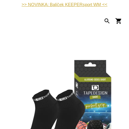
>> NOVINKA: Balíček KEEPERsport WM <<