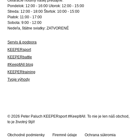
Otváracie hodiny našej predajne:
Pondelok: 12:00 - 16:00 Utorok: 12:00 - 15:00
Streda: 12:00 - 18:00 Štvrtok: 10:00 - 15:00
Piatok: 11:00 - 17:00
Sobota: 9:00 - 12:00
Nedeľa, štátne sviatky: ZATVORENÉ
Servis & podpora
KEEPERsport
KEEPERbattle
#KeepItAll blog
KEEPERtraining
Tvoje výhody
© 2026 Peter Paluch KEEPERsport #KeepItAll. To nie je len náš obchod,
to je životný štýl!
Obchodné podmienky
Firemné údaje
Ochrana súkromia