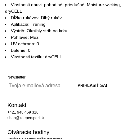
Vlastnosti obuvi: pohodlné, priedušné, Moisture-wicking,
dryCELL
Dĺžka rukávov: Dlhý rukáv
Aplikácia: Tréning
Výstrih: Okrúhly strih na krku
Pohlavie: Muž
UV ochrana: 0
Balenie: 0
Vlastnosti textilu: dryCELL
Newsletter
Kontakt
+421 948 469 326
shop@keepersport.sk
Otváracie hodiny