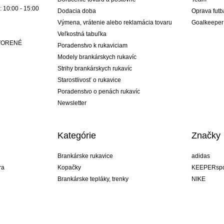
: 10:00 - 15:00
Dodacia doba
Oprava futb
Výmena, vrátenie alebo reklamácia tovaru
Goalkeeper
Veľkostná tabuľka
ATVORENÉ
Poradenstvo k rukaviciam
Modely brankárskych rukavíc
Strihy brankárskych rukavíc
Starostlivosť o rukavice
Poradenstvo o penách rukavíc
Newsletter
Kategórie
Značky
Brankárske rukavice
adidas
ra
Kopačky
KEEPERspo
Brankárske tepláky, trenky
NIKE
Brankárske dresy
Puma
ukavíc
Brankárske spodky
REUSCH
Sells Goal