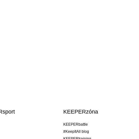
sport
KEEPERzóna
KEEPERbattle
#KeepItAll blog
KEEPERtraining