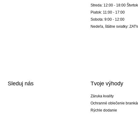
Streda: 12:00 - 18:00 Štvrtok
Piatok: 11:00 - 17:00
Sobota: 9:00 - 12:00
Nedeľa, štátne sviatky: Z
Sleduj nás
Tvoje výhody
Záruka kvality
Ochranné oblečenie branká
Rýchle dodanie
Potlač
Exkluzívne špeciálne typy r
Akciové balíky