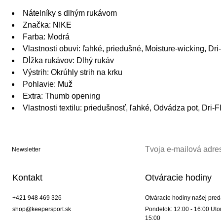
Nátelníky s dlhým rukávom
Značka: NIKE
Farba: Modrá
Vlastnosti obuvi: ľahké, priedušné, Moisture-wicking, Dri
Dĺžka rukávov: Dlhý rukáv
Výstrih: Okrúhly strih na krku
Pohlavie: Muž
Extra: Thumb opening
Vlastnosti textilu: priedušnosť, ľahké, Odvádza pot, Dri-F
Newsletter
Kontakt
Otváracie hodiny
+421 948 469 326
Otváracie hodiny našej pred
shop@keepersport.sk
Pondelok: 12:00 - 16:00 Utor
15:00