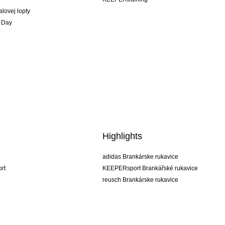
alovej lopty
 Day
Highlights
adidas Brankárske rukavice
rt
KEEPERsport Brankářské rukavice
reusch Brankárske rukavice
uhlsport Brankárske rukavice
rehab Brankárske rukavice
keeper
NIKE Brankářské rukavice