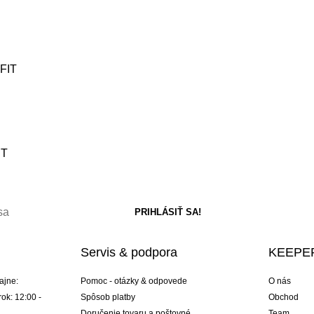
-FIT
IT
Servis & podpora
KEEPER
ajne:
Pomoc - otázky & odpovede
O nás
ok: 12:00 -
Spôsob platby
Obchod
Doručenie tovaru a poštovné
Team