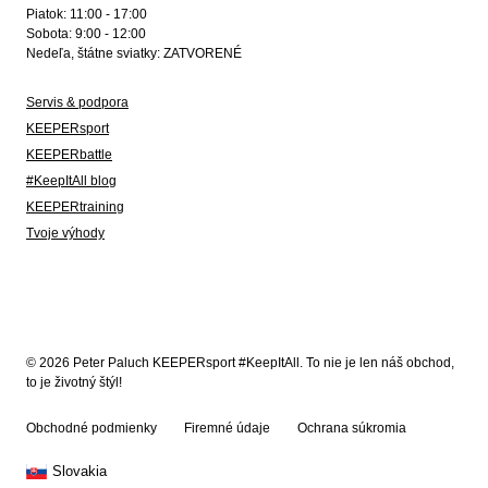
Piatok: 11:00 - 17:00
Sobota: 9:00 - 12:00
Nedeľa, štátne sviatky: ZATVORENÉ
Servis & podpora
KEEPERsport
KEEPERbattle
#KeepItAll blog
KEEPERtraining
Tvoje výhody
© 2026 Peter Paluch KEEPERsport #KeepItAll. To nie je len náš obchod,
to je životný štýl!
Obchodné podmienky
Firemné údaje
Ochrana súkromia
Slovakia