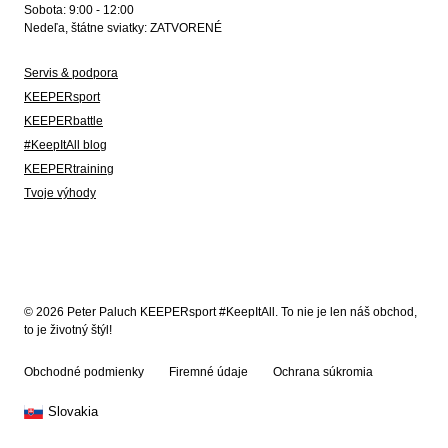
Sobota: 9:00 - 12:00
Nedeľa, štátne sviatky: ZATVORENÉ
Servis & podpora
KEEPERsport
KEEPERbattle
#KeepItAll blog
KEEPERtraining
Tvoje výhody
© 2026 Peter Paluch KEEPERsport #KeepItAll. To nie je len náš obchod,
to je životný štýl!
Obchodné podmienky
Firemné údaje
Ochrana súkromia
Slovakia