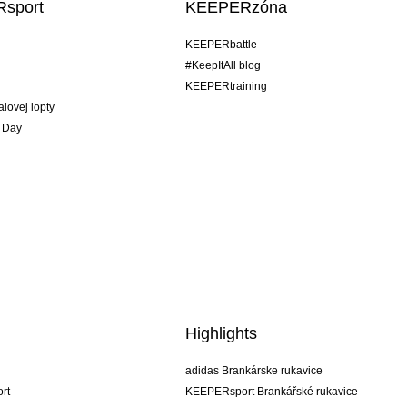
sport
KEEPERzóna
KEEPERbattle
#KeepItAll blog
KEEPERtraining
alovej lopty
 Day
Highlights
adidas Brankárske rukavice
rt
KEEPERsport Brankářské rukavice