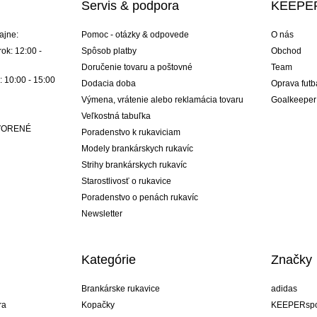
Servis & podpora
KEEPER
ajne:
Pomoc - otázky & odpovede
O nás
ok: 12:00 -
Spôsob platby
Obchod
Doručenie tovaru a poštovné
Team
: 10:00 - 15:00
Dodacia doba
Oprava futb
Výmena, vrátenie alebo reklamácia tovaru
Goalkeeper
Veľkostná tabuľka
ATVORENÉ
Poradenstvo k rukaviciam
Modely brankárskych rukavíc
Strihy brankárskych rukavíc
Starostlivosť o rukavice
Poradenstvo o penách rukavíc
Newsletter
Kategórie
Značky
Brankárske rukavice
adidas
ra
Kopačky
KEEPERspo