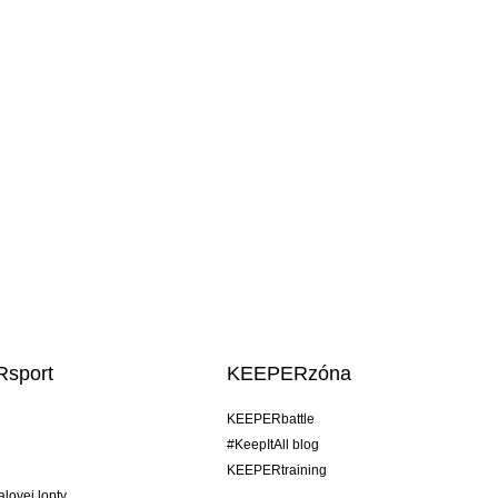
sport
KEEPERzóna
KEEPERbattle
#KeepItAll blog
KEEPERtraining
alovej lopty