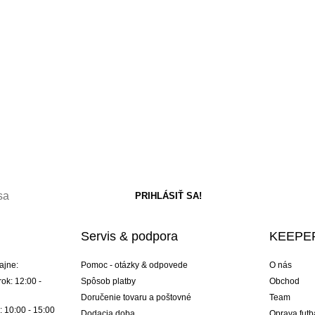
Servis & podpora
KEEPER
ajne:
Pomoc - otázky & odpovede
O nás
ok: 12:00 -
Spôsob platby
Obchod
Doručenie tovaru a poštovné
Team
: 10:00 - 15:00
Dodacia doba
Oprava futb