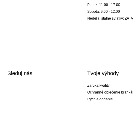
Piatok: 11:00 - 17:00
Sobota: 9:00 - 12:00
Nedeľa, štátne sviatky: Z
Sleduj nás
Tvoje výhody
Záruka kvality
Ochranné oblečenie branká
Rýchle dodanie
Potlač
Exkluzívne špeciálne typy r
Akciové balíky