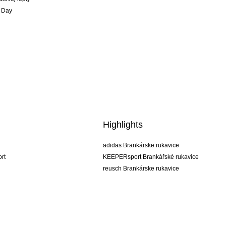
 Day
Highlights
adidas Brankárske rukavice
rt
KEEPERsport Brankářské rukavice
reusch Brankárske rukavice
uhlsport Brankárske rukavice
rehab Brankárske rukavice
keeper
NIKE Brankářské rukavice
PUMA Brankářské rukavice