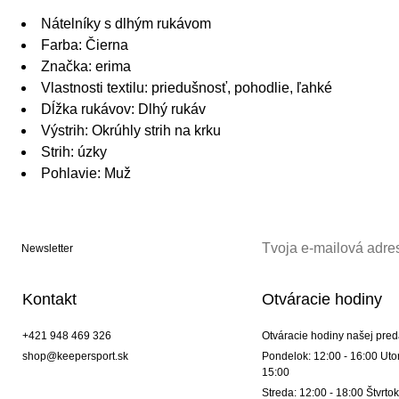
Nátelníky s dlhým rukávom
Farba: Čierna
Značka: erima
Vlastnosti textilu: priedušnosť, pohodlie, ľahké
Dĺžka rukávov: Dlhý rukáv
Výstrih: Okrúhly strih na krku
Strih: úzky
Pohlavie: Muž
Newsletter
Kontakt
Otváracie hodiny
+421 948 469 326
Otváracie hodiny našej pred
shop@keepersport.sk
Pondelok: 12:00 - 16:00 Utor
15:00
Streda: 12:00 - 18:00 Štvrtok