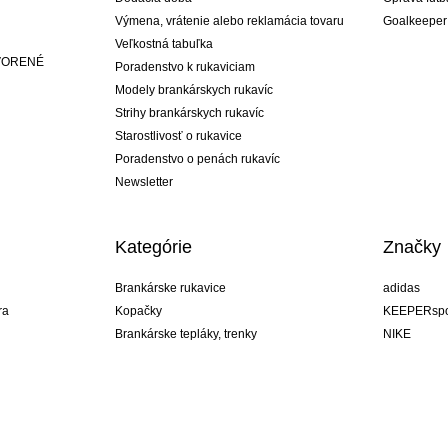
Výmena, vrátenie alebo reklamácia tovaru
Goalkeeper
Veľkostná tabuľka
ATVORENÉ
Poradenstvo k rukaviciam
Modely brankárskych rukavíc
Strihy brankárskych rukavíc
Starostlivosť o rukavice
Poradenstvo o penách rukavíc
Newsletter
Kategórie
Značky
Brankárske rukavice
adidas
ra
Kopačky
KEEPERspo
Brankárske tepláky, trenky
NIKE
Brankárske dresy
Puma
ukavíc
Brankárske spodky
REUSCH
Sells Goal
uhlsport