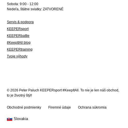
Sobota: 9:00 - 12:00
Nedeľa, štátne sviatky: ZATVORENÉ
Servis & podpora
KEEPERsport
KEEPERbattle
#KeepItAll blog
KEEPERtraining
Tvoje výhody
© 2026 Peter Paluch KEEPERsport #KeepItAll. To nie je len náš obchod,
to je životný štýl!
Obchodné podmienky
Firemné údaje
Ochrana súkromia
Slovakia