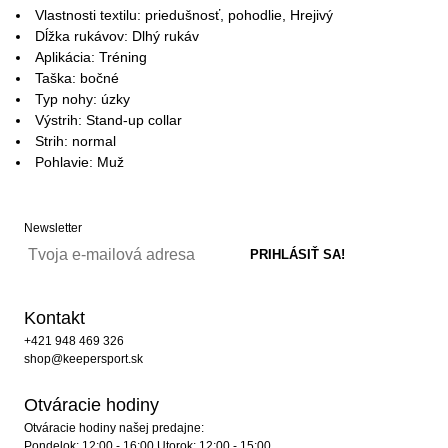
Vlastnosti textilu: priedušnosť, pohodlie, Hrejivý
Dĺžka rukávov: Dlhý rukáv
Aplikácia: Tréning
Taška: bočné
Typ nohy: úzky
Výstrih: Stand-up collar
Strih: normal
Pohlavie: Muž
Newsletter
Kontakt
+421 948 469 326
shop@keepersport.sk
Otváracie hodiny
Otváracie hodiny našej predajne:
Pondelok: 12:00 - 16:00 Utorok: 12:00 - 15:00