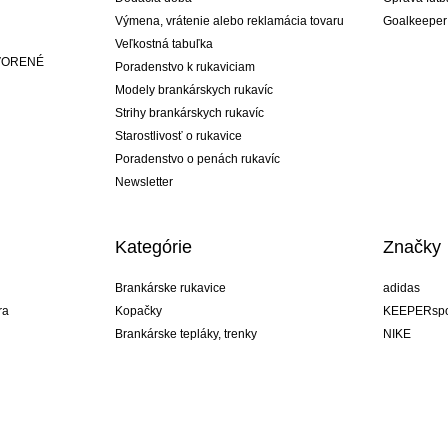
Výmena, vrátenie alebo reklamácia tovaru
Goalkeeper
Veľkostná tabuľka
ATVORENÉ
Poradenstvo k rukaviciam
Modely brankárskych rukavíc
Strihy brankárskych rukavíc
Starostlivosť o rukavice
Poradenstvo o penách rukavíc
Newsletter
Kategórie
Značky
Brankárske rukavice
adidas
ra
Kopačky
KEEPERspo
Brankárske tepláky, trenky
NIKE
Brankárske dresy
Puma
ukavíc
Brankárske spodky
REUSCH
Sells Goal
uhlsport