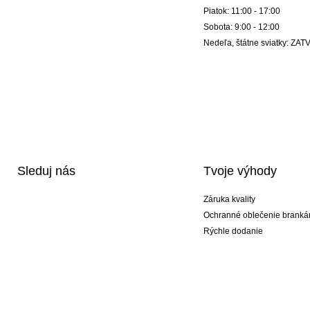
Piatok: 11:00 - 17:00
Sobota: 9:00 - 12:00
Nedeľa, štátne sviatky: Z
Sleduj nás
Tvoje výhody
Záruka kvality
Ochranné oblečenie branká
Rýchle dodanie
Potlač
Exkluzívne špeciálne typy r
Akciové balíky