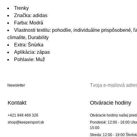
Trenky
Značka: adidas
Farba: Modrá
Vlastnosti textilu: pohodlie, individuálne prispôsobené, ľ
climalite, Durability
Extra: Šnúrka
Aplikácia: zápas
Pohlavie: Muž
Newsletter
Kontakt
Otváracie hodiny
+421 948 469 326
Otváracie hodiny našej pred
shop@keepersport.sk
Pondelok: 12:00 - 16:00 Utor
15:00
Streda: 12:00 - 18:00 Štvrtok