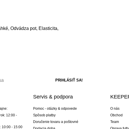
ahké, Odvádza pot, Elasticita,
Servis & podpora
KEEPER
ajne:
Pomoc - otázky & odpovede
O nás
ok: 12:00 -
Spôsob platby
Obchod
Doručenie tovaru a poštovné
Team
: 10:00 - 15:00
Dodacia doba
Oprava futb