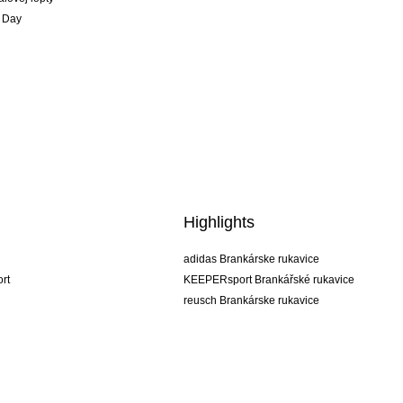
 Day
Highlights
adidas Brankárske rukavice
rt
KEEPERsport Brankářské rukavice
reusch Brankárske rukavice
uhlsport Brankárske rukavice
rehab Brankárske rukavice
keeper
NIKE Brankářské rukavice
PUMA Brankářské rukavice