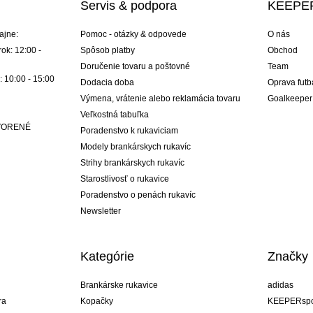
Servis & podpora
KEEPER
ajne:
Pomoc - otázky & odpovede
O nás
ok: 12:00 -
Spôsob platby
Obchod
Doručenie tovaru a poštovné
Team
: 10:00 - 15:00
Dodacia doba
Oprava futb
Výmena, vrátenie alebo reklamácia tovaru
Goalkeeper
Veľkostná tabuľka
ATVORENÉ
Poradenstvo k rukaviciam
Modely brankárskych rukavíc
Strihy brankárskych rukavíc
Starostlivosť o rukavice
Poradenstvo o penách rukavíc
Newsletter
Kategórie
Značky
Brankárske rukavice
adidas
ra
Kopačky
KEEPERspo