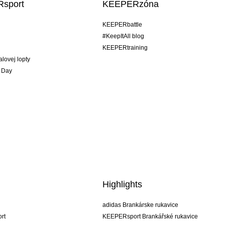
sport
KEEPERzóna
KEEPERbattle
#KeepItAll blog
KEEPERtraining
alovej lopty
 Day
Highlights
adidas Brankárske rukavice
rt
KEEPERsport Brankářské rukavice