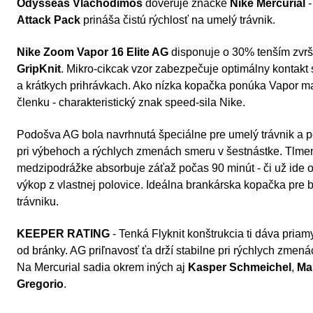
Odysseas Vlachodimos
dôveruje značke
Nike Mercurial
-
Attack Pack
prináša čistú rýchlosť na umelý trávnik.
Nike Zoom Vapor 16 Elite AG
disponuje o 30% tenším zvr
GripKnit
. Mikro-cikcak vzor zabezpečuje optimálny kontakt 
a krátkych prihrávkach. Ako nízka kopačka ponúka Vapor m
členku - charakteristický znak speed-sila Nike.
Podošva AG bola navrhnutá špeciálne pre umelý trávnik a po
pri výbehoch a rýchlych zmenách smeru v šestnástke. Tlme
medzipodrážke absorbuje záťaž počas 90 minút - či už ide o
výkop z vlastnej polovice. Ideálna brankárska kopačka pre
trávniku.
KEEPER RATING
- Tenká Flyknit konštrukcia ti dáva priam
od bránky. AG priľnavosť ťa drží stabilne pri rýchlych zmen
Na Mercurial sadia okrem iných aj
Kasper Schmeichel
,
Ma
Gregorio
.