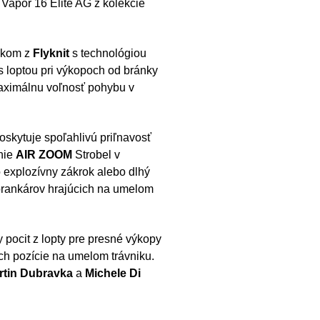
 Vapor 16 Elite AG z kolekcie
škom z
Flyknit
s technológiou
s loptou pri výkopoch od bránky
aximálnu voľnosť pohybu v
skytuje spoľahlivú priľnavosť
nie
AIR ZOOM
Strobel v
 explozívny zákrok alebo dlhý
 brankárov hrajúcich na umelom
y pocit z lopty pre presné výkopy
ách pozície na umelom trávniku.
rtin Dubravka
a
Michele Di