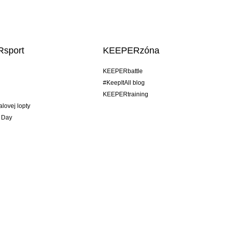
sport
KEEPERzóna
KEEPERbattle
#KeepItAll blog
KEEPERtraining
alovej lopty
 Day