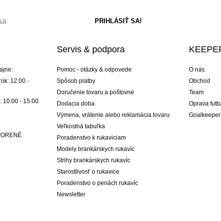
Servis & podpora
KEEPER
ajne:
Pomoc - otázky & odpovede
O nás
ok: 12:00 -
Spôsob platby
Obchod
Doručenie tovaru a poštovné
Team
: 10:00 - 15:00
Dodacia doba
Oprava futb
Výmena, vrátenie alebo reklamácia tovaru
Goalkeeper
Veľkostná tabuľka
ATVORENÉ
Poradenstvo k rukaviciam
Modely brankárskych rukavíc
Strihy brankárskych rukavíc
Starostlivosť o rukavice
Poradenstvo o penách rukavíc
Newsletter