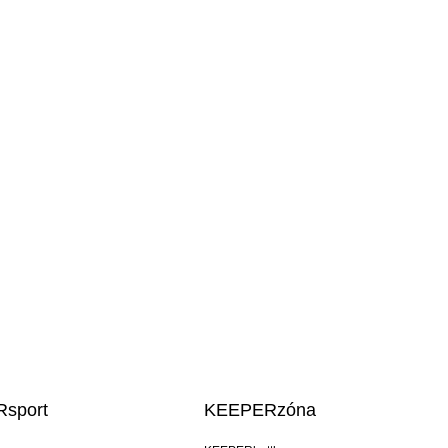
sport
KEEPERzóna