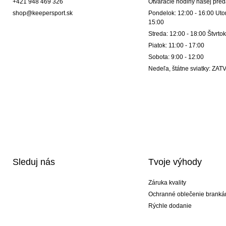
+421 948 469 326
Otváracie hodiny našej pred
shop@keepersport.sk
Pondelok: 12:00 - 16:00 Utor
15:00
Streda: 12:00 - 18:00 Štvrtok
Piatok: 11:00 - 17:00
Sobota: 9:00 - 12:00
Nedeľa, štátne sviatky: Z
Sleduj nás
Tvoje výhody
Záruka kvality
Ochranné oblečenie branká
Rýchle dodanie
Potlač