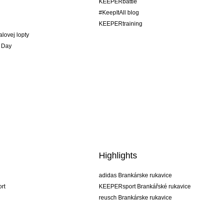
KEEPERbattle
#KeepItAll blog
KEEPERtraining
alovej lopty
 Day
Highlights
adidas Brankárske rukavice
rt
KEEPERsport Brankářské rukavice
reusch Brankárske rukavice
uhlsport Brankárske rukavice