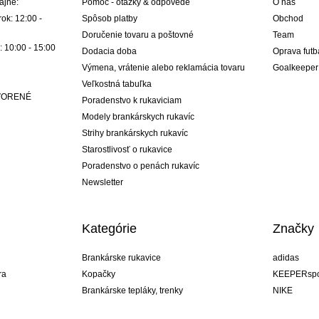
ajne:
Pomoc - otázky & odpovede
O nás
ok: 12:00 -
Spôsob platby
Obchod
Doručenie tovaru a poštovné
Team
: 10:00 - 15:00
Dodacia doba
Oprava futb
Výmena, vrátenie alebo reklamácia tovaru
Goalkeeper
Veľkostná tabuľka
ATVORENÉ
Poradenstvo k rukaviciam
Modely brankárskych rukavíc
Strihy brankárskych rukavíc
Starostlivosť o rukavice
Poradenstvo o penách rukavíc
Newsletter
Kategórie
Značky
Brankárske rukavice
adidas
ra
Kopačky
KEEPERspo
Brankárske tepláky, trenky
NIKE
Brankárske dresy
Puma