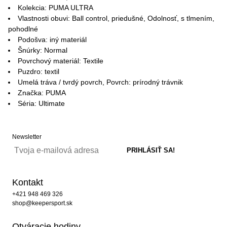
Kolekcia: PUMA ULTRA
Vlastnosti obuvi: Ball control, priedušné, Odolnosť, s tlmením,
pohodlné
Podošva: iný materiál
Šnúrky: Normal
Povrchový materiál: Textile
Puzdro: textil
Umelá tráva / tvrdý povrch, Povrch: prírodný trávnik
Značka: PUMA
Séria: Ultimate
Newsletter
Kontakt
+421 948 469 326
shop@keepersport.sk
Otváracie hodiny