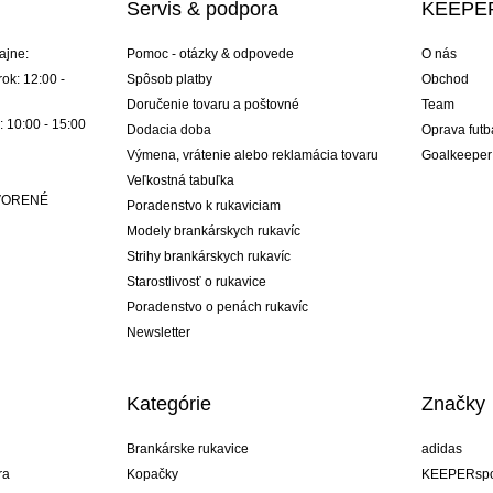
Servis & podpora
KEEPER
ajne:
Pomoc - otázky & odpovede
O nás
ok: 12:00 -
Spôsob platby
Obchod
Doručenie tovaru a poštovné
Team
: 10:00 - 15:00
Dodacia doba
Oprava futb
Výmena, vrátenie alebo reklamácia tovaru
Goalkeeper
Veľkostná tabuľka
ATVORENÉ
Poradenstvo k rukaviciam
Modely brankárskych rukavíc
Strihy brankárskych rukavíc
Starostlivosť o rukavice
Poradenstvo o penách rukavíc
Newsletter
Kategórie
Značky
Brankárske rukavice
adidas
ra
Kopačky
KEEPERspo