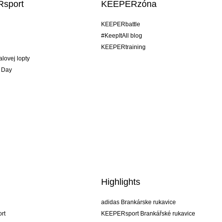
sport
KEEPERzóna
KEEPERbattle
#KeepItAll blog
KEEPERtraining
alovej lopty
 Day
Highlights
adidas Brankárske rukavice
rt
KEEPERsport Brankářské rukavice