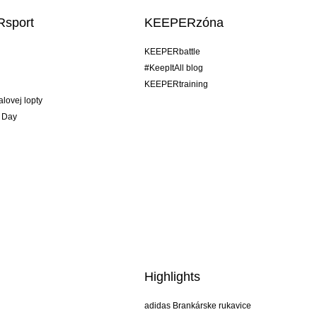
sport
KEEPERzóna
KEEPERbattle
#KeepItAll blog
KEEPERtraining
alovej lopty
 Day
Highlights
adidas Brankárske rukavice