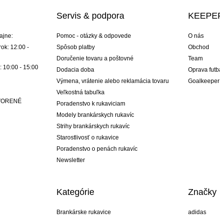
Servis & podpora
KEEPER
ajne:
Pomoc - otázky & odpovede
O nás
ok: 12:00 -
Spôsob platby
Obchod
Doručenie tovaru a poštovné
Team
: 10:00 - 15:00
Dodacia doba
Oprava futb
Výmena, vrátenie alebo reklamácia tovaru
Goalkeeper
Veľkostná tabuľka
ATVORENÉ
Poradenstvo k rukaviciam
Modely brankárskych rukavíc
Strihy brankárskych rukavíc
Starostlivosť o rukavice
Poradenstvo o penách rukavíc
Newsletter
Kategórie
Značky
Brankárske rukavice
adidas