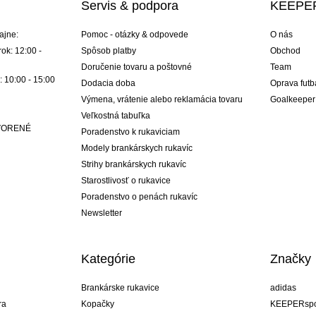
Servis & podpora
KEEPER
ajne:
Pomoc - otázky & odpovede
O nás
ok: 12:00 -
Spôsob platby
Obchod
Doručenie tovaru a poštovné
Team
: 10:00 - 15:00
Dodacia doba
Oprava futb
Výmena, vrátenie alebo reklamácia tovaru
Goalkeeper
Veľkostná tabuľka
ATVORENÉ
Poradenstvo k rukaviciam
Modely brankárskych rukavíc
Strihy brankárskych rukavíc
Starostlivosť o rukavice
Poradenstvo o penách rukavíc
Newsletter
Kategórie
Značky
Brankárske rukavice
adidas
ra
Kopačky
KEEPERspo