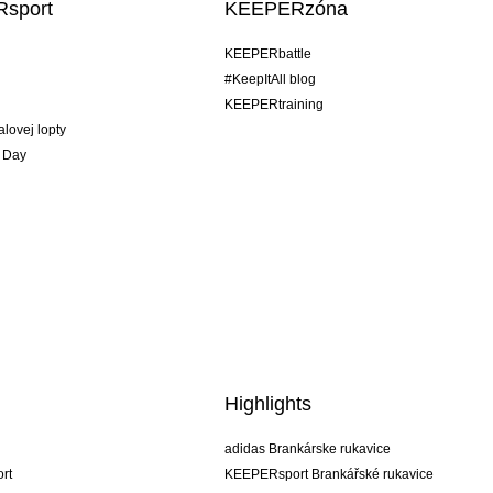
sport
KEEPERzóna
KEEPERbattle
#KeepItAll blog
KEEPERtraining
alovej lopty
 Day
Highlights
adidas Brankárske rukavice
rt
KEEPERsport Brankářské rukavice