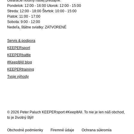
Otváracie hodiny našej predajne:
Pondelok: 12:00 - 16:00 Utorok: 12:00 - 15:00
Streda: 12:00 - 18:00 Štvrtok: 10:00 - 15:00
Piatok: 11:00 - 17:00
Sobota: 9:00 - 12:00
Nedeľa, štátne sviatky: ZATVORENÉ
Servis & podpora
KEEPERsport
KEEPERbattle
#KeepItAll blog
KEEPERtraining
Tvoje výhody
© 2026 Peter Paluch KEEPERsport #KeepItAll. To nie je len náš obchod,
to je životný štýl!
Obchodné podmienky
Firemné údaje
Ochrana súkromia