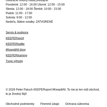
Otváracie hodiny našej predajne:
Pondelok: 12:00 - 16:00 Utorok: 12:00 - 15:00
Streda: 12:00 - 18:00 Štvrtok: 10:00 - 15:00
Piatok: 11:00 - 17:00
Sobota: 9:00 - 12:00
Nedeľa, štátne sviatky: ZATVORENÉ
Servis & podpora
KEEPERsport
KEEPERbattle
#KeepItAll blog
KEEPERtraining
Tvoje výhody
© 2026 Peter Paluch KEEPERsport #KeepItAll. To nie je len náš obchod,
to je životný štýl!
Obchodné podmienky
Firemné údaje
Ochrana súkromia