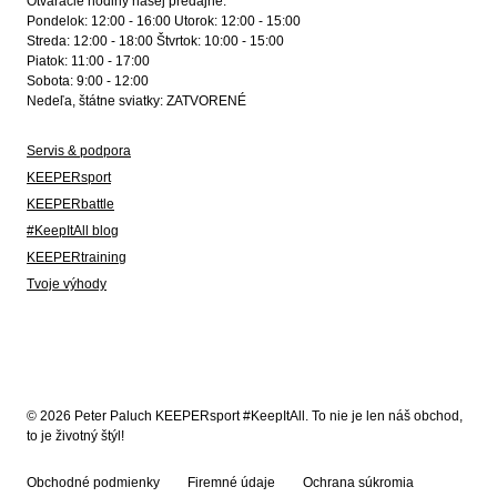
Otváracie hodiny našej predajne:
Pondelok: 12:00 - 16:00 Utorok: 12:00 - 15:00
Streda: 12:00 - 18:00 Štvrtok: 10:00 - 15:00
Piatok: 11:00 - 17:00
Sobota: 9:00 - 12:00
Nedeľa, štátne sviatky: ZATVORENÉ
Servis & podpora
KEEPERsport
KEEPERbattle
#KeepItAll blog
KEEPERtraining
Tvoje výhody
© 2026 Peter Paluch KEEPERsport #KeepItAll. To nie je len náš obchod,
to je životný štýl!
Obchodné podmienky
Firemné údaje
Ochrana súkromia