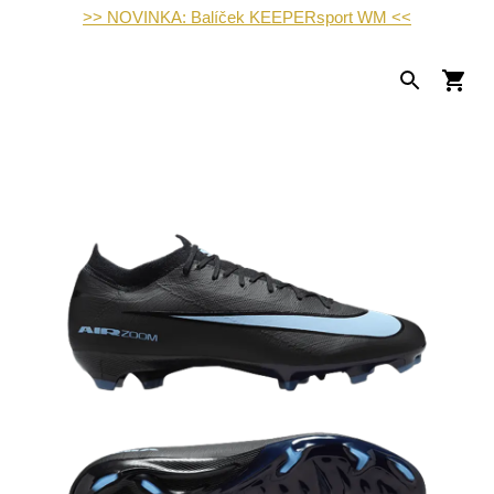
>> NOVINKA: Balíček KEEPERsport WM <<