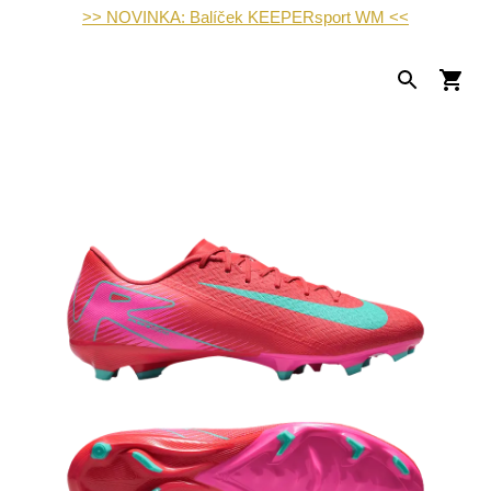
>> NOVINKA: Balíček KEEPERsport WM <<