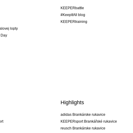
KEEPERbattle
#KeepItAll blog
KEEPERtraining
alovej lopty
 Day
Highlights
adidas Brankárske rukavice
rt
KEEPERsport Brankářské rukavice
reusch Brankárske rukavice