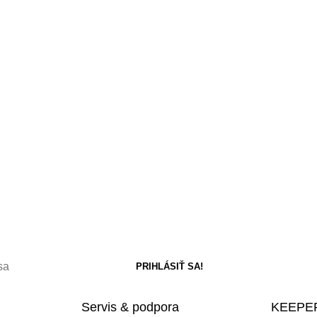
d
Servis & podpora
KEEPER