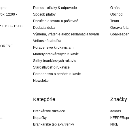
ajne:
Pomoc - otázky & odpovede
O nás
ok: 12:00 -
Spôsob platby
Obchod
Doručenie tovaru a poštovné
Team
: 10:00 - 15:00
Dodacia doba
Oprava futb
Výmena, vrátenie alebo reklamácia tovaru
Goalkeeper
Veľkostná tabuľka
ATVORENÉ
Poradenstvo k rukaviciam
Modely brankárskych rukavíc
Strihy brankárskych rukavíc
Starostlivosť o rukavice
Poradenstvo o penách rukavíc
Newsletter
Kategórie
Značky
Brankárske rukavice
adidas
ra
Kopačky
KEEPERspo
Brankárske tepláky, trenky
NIKE