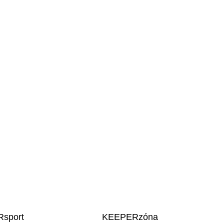
sport
KEEPERzóna