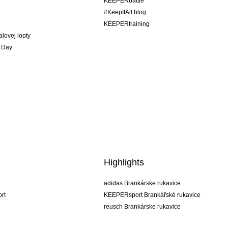
KEEPERbattle
#KeepItAll blog
KEEPERtraining
alovej lopty
 Day
Highlights
adidas Brankárske rukavice
rt
KEEPERsport Brankářské rukavice
reusch Brankárske rukavice
uhlsport Brankárske rukavice