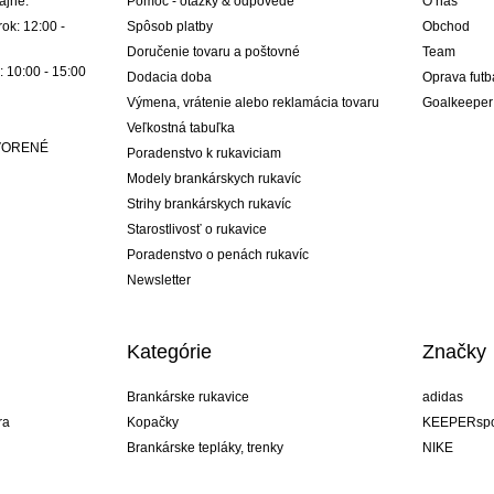
ajne:
Pomoc - otázky & odpovede
O nás
ok: 12:00 -
Spôsob platby
Obchod
Doručenie tovaru a poštovné
Team
: 10:00 - 15:00
Dodacia doba
Oprava futb
Výmena, vrátenie alebo reklamácia tovaru
Goalkeeper
Veľkostná tabuľka
ATVORENÉ
Poradenstvo k rukaviciam
Modely brankárskych rukavíc
Strihy brankárskych rukavíc
Starostlivosť o rukavice
Poradenstvo o penách rukavíc
Newsletter
Kategórie
Značky
Brankárske rukavice
adidas
ra
Kopačky
KEEPERspo
Brankárske tepláky, trenky
NIKE
Brankárske dresy
Puma