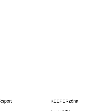
sport
KEEPERzóna