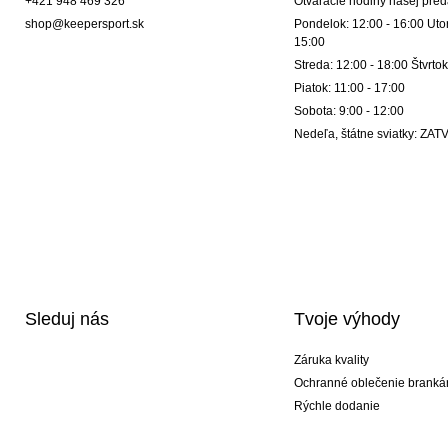
+421 948 469 326
Otváracie hodiny našej pred
shop@keepersport.sk
Pondelok: 12:00 - 16:00 Utor
15:00
Streda: 12:00 - 18:00 Štvrtok
Piatok: 11:00 - 17:00
Sobota: 9:00 - 12:00
Nedeľa, štátne sviatky: Z
Sleduj nás
Tvoje výhody
Záruka kvality
Ochranné oblečenie branká
Rýchle dodanie
Potlač