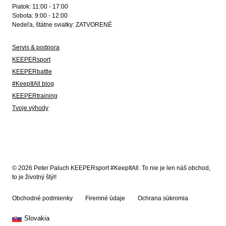
Piatok: 11:00 - 17:00
Sobota: 9:00 - 12:00
Nedeľa, štátne sviatky: ZATVORENÉ
Servis & podpora
KEEPERsport
KEEPERbattle
#KeepItAll blog
KEEPERtraining
Tvoje výhody
© 2026 Peter Paluch KEEPERsport #KeepItAll. To nie je len náš obchod,
to je životný štýl!
Obchodné podmienky
Firemné údaje
Ochrana súkromia
Slovakia